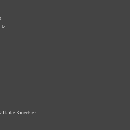
s
itz
ike Sauerbier